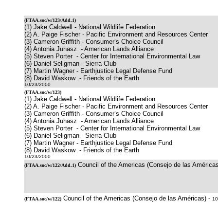
(
FTAA.soc/w/123/Add.1
)
(1) Jake Caldwell - National Wildlife Federation
(2) A. Paige Fischer - Pacific Environment and Resources Center
(3) Cameron Griffith - Consumer’s Choice Council
(4) Antonia Juhasz - American Lands Alliance
(5) Steven Porter - Center for International Environmental Law
(6) Daniel Seligman - Sierra Club
(7) Martin Wagner - Earthjustice Legal Defense Fund
(8) David Waskow - Friends of the Earth
10/23/2000
(
FTAA.soc/w/123
)
(1) Jake Caldwell - National Wildlife Federation
(2) A. Paige Fischer - Pacific Environment and Resources Center
(3) Cameron Griffith - Consumer’s Choice Council
(4) Antonia Juhasz - American Lands Alliance
(5) Steven Porter - Center for International Environmental Law
(6) Daniel Seligman - Sierra Club
(7) Martin Wagner - Earthjustice Legal Defense Fund
(8) David Waskow - Friends of the Earth
10/23/2000
Council of the Americas (Consejo de las Américas
(
FTAA.soc/w/122/Add.1
)
Council of the Americas (Consejo de las Américas) -
(
FTAA.soc/w/122
)
10