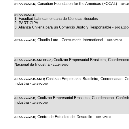
Canadian Foundation for the Americas (FOCAL) -
(
FTAA.soc/w/144
)
10/24
(
FTAA.soc/w/143
)
1. Facultad Latinoamericana de Ciencias Sociales
2. PARTICIPA
3. Alianza Chilena para un Comercio Justo y Responsable -
10/18/200
Claudio Lara - Consumer’s International -
(
FTAA.soc/w/142
)
10/16/2000
Coalizao Empresarial Brasileira, Coordenaca
(
FTAA.soc/w/141/Add.1/Cor.1
)
Nacional da Industria -
10/24/2000
Coalizao Empresarial Brasileira, Coordenacao: C
(
FTAA.soc/w/141/Add.1
)
Industria -
10/24/2000
Coalizao Empresarial Brasileira, Coordenacao: Confed
(
FTAA.soc/w/141
)
Industria -
10/24/2000
Centro de Estudios del Desarollo -
(
FTAA.soc/w/140
)
10/16/2000