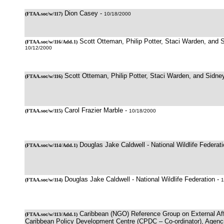
Dion Casey -
(
FTAA.soc/w/117
)
10/18/2000
Scott Otteman, Philip Potter, Staci Warden, and 
(
FTAA.soc/w/116/Add.1
)
10/12/2000
Scott Otteman, Philip Potter, Staci Warden, and Sidne
(
FTAA.soc/w/116
)
Carol Frazier Marble -
(
FTAA.soc/w/115
)
10/18/2000
Douglas Jake Caldwell - National Wildlife Federat
(
FTAA.soc/w/114/Add.1
)
Douglas Jake Caldwell - National Wildlife Federation -
(
FTAA.soc/w/114
)
1
Caribbean (NGO) Reference Group on External Aff
(
FTAA.soc/w/113/Add.1
)
Caribbean Policy Development Centre (CPDC – Co-ordinator), Agenci