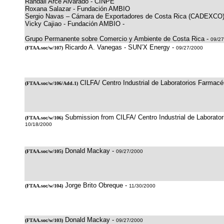
Randall Arce Alvarado - CINPE
Roxana Salazar - Fundación AMBIO
Sergio Navas – Cámara de Exportadores de Costa Rica (CADEXCO
Vicky Cajiao - Fundación AMBIO -
Grupo Permanente sobre Comercio y Ambiente de Costa Rica -
09/27
Ricardo A. Vanegas - SUN’X Energy -
(
FTAA.soc/w/107
)
09/27/2000
CILFA/ Centro Industrial de Laboratorios Farmacé
(
FTAA.soc/w/106/Add.1
)
Submission from CILFA/ Centro Industrial de Laborator
(
FTAA.soc/w/106
)
10/18/2000
Donald Mackay -
(
FTAA.soc/w/105
)
09/27/2000
Jorge Brito Obreque -
(
FTAA.soc/w/104
)
11/30/2000
Donald Mackay -
(
FTAA.soc/w/103
)
09/27/2000