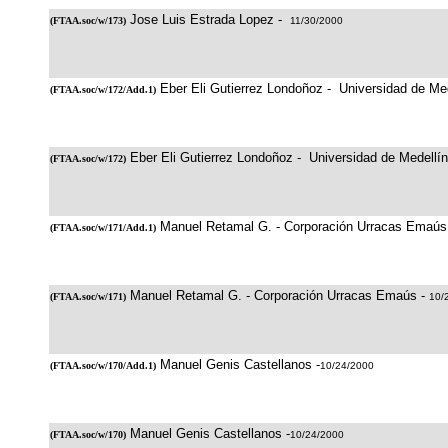
Jose Luis Estrada Lopez -
(
FTAA.soc/w/173
)
11/30/2000
Eber Eli Gutierrez Londoñoz - Universidad de Med
(
FTAA.soc/w/172/Add.1
)
Eber Eli Gutierrez Londoñoz - Universidad de Medellín
(
FTAA.soc/w/172
)
Manuel Retamal G. - Corporación Urracas Emaús
(
FTAA.soc/w/171/Add.1
)
Manuel Retamal G. - Corporación Urracas Emaús -
(
FTAA.soc/w/171
)
10/
Manuel Genis Castellanos -
(
FTAA.soc/w/170/Add.1
)
10/24/2000
Manuel Genis Castellanos -
(
FTAA.soc/w/170
)
10/24/2000