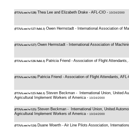
Thea Lee and Elizabeth Drake - AFL-CIO -
(
FTAA.soc/w/128
)
10/24/2000
Owen Herrnstadt - International Association of Ma
(
FTAA.soc/w/127/Add.1
)
Owen Herrnstadt - International Association of Machini
(
FTAA.soc/w/127
)
Patricia Friend - Association of Flight Attendants
(
FTAA.soc/w/126/Add.1
)
Patricia Friend - Association of Flight Attendants, AFL
(
FTAA.soc/w/126
)
Steven Beckman - International Union, United A
(
FTAA.soc/w/125/Add.1
)
Agricultural Implement Workers of America -
10/24/2000
Steven Beckman - International Union, United Automo
(
FTAA.soc/w/125
)
Agricultural Implement Workers of America -
10/24/2000
Duane Woerth - Air Line Pilots Association, Internation
(
FTAA.soc/w/124
)