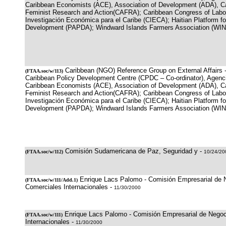
Caribbean Economists (ACE), Association of Development (ADA), Ca
Feminist Research and Action(CAFRA); Caribbean Congress of Labo
Investigación Económica para el Caribe (CIECA); Haitian Platform for
Development (PAPDA); Windward Islands Farmers Association (WIN
Caribbean (NGO) Reference Group on External Affairs 
(
FTAA.soc/w/113
)
Caribbean Policy Development Centre (CPDC – Co-ordinator), Agenci
Caribbean Economists (ACE), Association of Development (ADA), Ca
Feminist Research and Action(CAFRA); Caribbean Congress of Labo
Investigación Económica para el Caribe (CIECA); Haitian Platform for
Development (PAPDA); Windward Islands Farmers Association (WIN
Comisión Sudamericana de Paz, Seguridad y -
(
FTAA.soc/w/112
)
10/24/20
Enrique Lacs Palomo - Comisión Empresarial de 
(
FTAA.soc/w/111/Add.1
)
Comerciales Internacionales -
11/30/2000
Enrique Lacs Palomo - Comisión Empresarial de Negoc
(
FTAA.soc/w/111
)
Internacionales -
11/30/2000