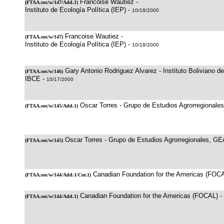
Francoise Wautiez -
(
FTAA.soc/w/147/Add.1
)
Instituto de Ecología Política (IEP) -
10/18/2000
Francoise Wautiez -
(
FTAA.soc/w/147
)
Instituto de Ecología Política (IEP) -
10/18/2000
Gary Antonio Rodriguez Alvarez - Instituto Boliviano d
(
FTAA.soc/w/146
)
IBCE -
10/17/2000
Oscar Torres - Grupo de Estudios Agrorregionale
(
FTAA.soc/w/145/Add.1
)
Oscar Torres - Grupo de Estudios Agrorregionales, GE
(
FTAA.soc/w/145
)
Canadian Foundation for the Americas (FOC
(
FTAA.soc/w/144/Add.1/Cor.1
)
Canadian Foundation for the Americas (FOCAL) -
(
FTAA.soc/w/144/Add.1
)