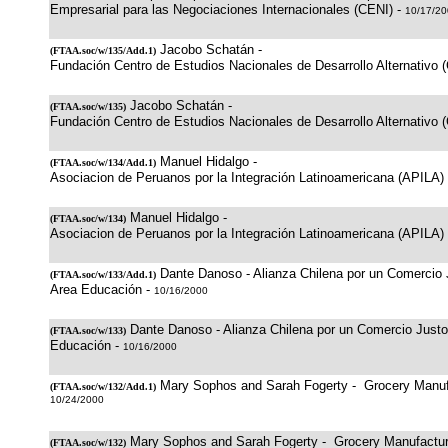
Empresarial para las Negociaciones Internacionales (CENI) -
10/17/2
Jacobo Schatán -
(
FTAA.soc/w/135/Add.1
)
Fundación Centro de Estudios Nacionales de Desarrollo Alternativo
Jacobo Schatán -
(
FTAA.soc/w/135
)
Fundación Centro de Estudios Nacionales de Desarrollo Alternativo
Manuel Hidalgo -
(
FTAA.soc/w/134/Add.1
)
Asociacion de Peruanos por la Integración Latinoamericana (APILA)
Manuel Hidalgo -
(
FTAA.soc/w/134
)
Asociacion de Peruanos por la Integración Latinoamericana (APILA)
Dante Danoso - Alianza Chilena por un Comercio
(
FTAA.soc/w/133/Add.1
)
Area Educación -
10/16/2000
Dante Danoso - Alianza Chilena por un Comercio Just
(
FTAA.soc/w/133
)
Educación -
10/16/2000
Mary Sophos and Sarah Fogerty - Grocery Manufa
(
FTAA.soc/w/132/Add.1
)
10/24/2000
Mary Sophos and Sarah Fogerty - Grocery Manufacture
(
FTAA.soc/w/132
)