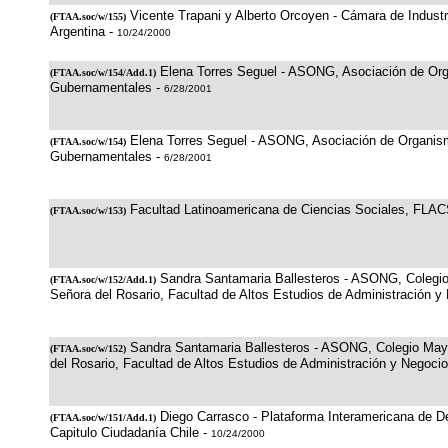
Vicente Trapani y Alberto Orcoyen - Cámara de Industri
(
FTAA.soc/w/155
)
Argentina -
10/24/2000
Elena Torres Seguel - ASONG, Asociación de Or
(
FTAA.soc/w/154/Add.1
)
Gubernamentales -
6/28/2001
Elena Torres Seguel - ASONG, Asociación de Organi
(
FTAA.soc/w/154
)
Gubernamentales -
6/28/2001
Facultad Latinoamericana de Ciencias Sociales, FLA
(
FTAA.soc/w/153
)
Sandra Santamaria Ballesteros - ASONG, Colegi
(
FTAA.soc/w/152/Add.1
)
Señora del Rosario, Facultad de Altos Estudios de Administración y
Sandra Santamaria Ballesteros - ASONG, Colegio May
(
FTAA.soc/w/152
)
del Rosario, Facultad de Altos Estudios de Administración y Negoci
Diego Carrasco - Plataforma Interamericana de
(
FTAA.soc/w/151/Add.1
)
Capitulo Ciudadanía Chile -
10/24/2000