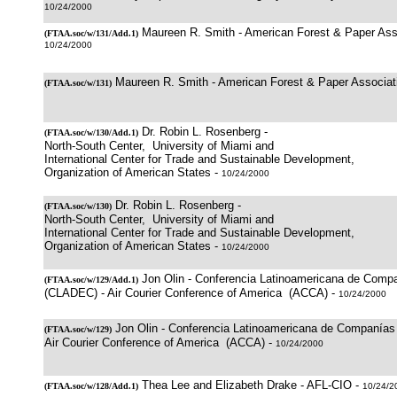
10/24/2000
Maureen R. Smith - American Forest & Paper Ass
(
FTAA.soc/w/131/Add.1
)
10/24/2000
Maureen R. Smith - American Forest & Paper Associa
(
FTAA.soc/w/131
)
Dr. Robin L. Rosenberg -
(
FTAA.soc/w/130/Add.1
)
North-South Center, University of Miami and
International Center for Trade and Sustainable Development,
Organization of American States -
10/24/2000
Dr. Robin L. Rosenberg -
(
FTAA.soc/w/130
)
North-South Center, University of Miami and
International Center for Trade and Sustainable Development,
Organization of American States -
10/24/2000
Jon Olin - Conferencia Latinoamericana de Comp
(
FTAA.soc/w/129/Add.1
)
(CLADEC) - Air Courier Conference of America (ACCA) -
10/24/2000
Jon Olin - Conferencia Latinoamericana de Companía
(
FTAA.soc/w/129
)
Air Courier Conference of America (ACCA) -
10/24/2000
Thea Lee and Elizabeth Drake - AFL-CIO -
(
FTAA.soc/w/128/Add.1
)
10/24/2