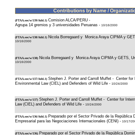
Contributions by Name / Organizati
Comision ALCA/PERU -
(
FTAA.soc/w/139/Add.1
)
Agrupa 14 gremios y 3 universidades Peruanas -
10/16/2000
Nicola Borregaard y Monica Araya CIPMA y GETS
(
FTAA.soc/w/138/Add.1
)
10/16/2000
Nicola Borregaard y Monica Araya CIPMA y GETS, Uni
(
FTAA.soc/w/138
)
10/16/2000
Stephen J. Porter and Carroll Muffet - Center for 
(
FTAA.soc/w/137/Add.1
)
Environmental Law (CIEL) and Defenders of Wild Life -
10/24/2000
Stephen J. Porter and Carroll Muffet - Center for Inte
(
FTAA.soc/w/137
)
Law (CIEL) and Defenders of Wild Life -
10/24/2000
Preparado por el Sector Privado de la República
(
FTAA.soc/w/136/Add.1
)
Empresarial para las Negociaciones Internacionales (CENI) -
10/17/2
Preparado por el Sector Privado de la República Domi
(
FTAA.soc/w/136
)