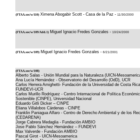
Ximena Abogabir Scott - Casa de la Paz -
(
FTAA.soc/w/110
)
11/30/2000
Miguel Ignacio Fredes Gonzales -
(
FTAA.soc/w/109/Add.1
)
10/24/2000
Miguel Ignacio Fredes Gonzales -
(
FTAA.soc/w/109
)
6/21/2001
(
FTAA.soc/w/108
)
Alberto Salas - Unión Mundial para la Naturaleza (UICN-Mesoameric
Ana Lucía Hernández - Observatorio del Desarrollo (OdD), UCR
Carlos Herrera Amighetti- Fundación de la Universidad de Costa Rica 
FUNDEVI-UCR
Carlos Murillo Rodríguez - Centro Internacional de Política Económic
Sostenible (CINPE), Universidad Nacional
Eduardo Gitli Dicker – CINPE
Eliana Villalobos Cárdenas - CINPE
Franklin Paniagua Alfaro - Centro de Derecho Ambiental y de los Re
(CEDARENA)
Jorge Cabrera Medaglia - Fundación AMBIO
Jose Pablo Sánchez Hernández – FUNDEVI
Max Valverde - Fundación AMBIO
Pascal Girot - UICN-Mesoamerica