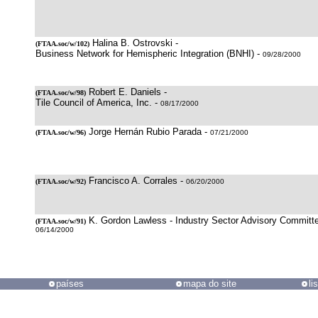
Halina B. Ostrovski -
(
FTAA.soc/w/102
)
Business Network for Hemispheric Integration (BNHI) -
09/28/2000
Robert E. Daniels -
(
FTAA.soc/w/98
)
Tile Council of America, Inc. -
08/17/2000
Jorge Hernán Rubio Parada -
(
FTAA.soc/w/96
)
07/21/2000
Francisco A. Corrales -
(
FTAA.soc/w/92
)
06/20/2000
K. Gordon Lawless - Industry Sector Advisory Committe
(
FTAA.soc/w/91
)
06/14/2000
países
mapa do site
li