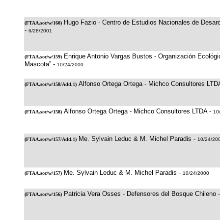
Hugo Fazio - Centro de Estudios Nacionales de Desaro
(
FTAA.soc/w/160
)
-
6/28/2001
Enrique Antonio Vargas Bustos - Organización Ecológic
(
FTAA.soc/w/159
)
Mascota” -
10/24/2000
Alfonso Ortega Ortega - Michco Consultores LTD
(
FTAA.soc/w/158/Add.1
)
Alfonso Ortega Ortega - Michco Consultores LTDA -
(
FTAA.soc/w/158
)
10
Me. Sylvain Leduc & M. Michel Paradis -
(
FTAA.soc/w/157/Add.1
)
10/24/20
Me. Sylvain Leduc & M. Michel Paradis -
(
FTAA.soc/w/157
)
10/24/2000
Patricia Vera Osses - Defensores del Bosque Chileno 
(
FTAA.soc/w/156
)