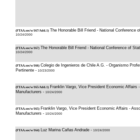
The Honorable Bill Friend - National Conference of
(
FTAA.soc/w/167/Add.1
)
10/24/2000
The Honorable Bill Friend - National Conference of Stat
(
FTAA.soc/w/167
)
10/24/2000
Colegio de Ingenieros de Chile A.G. - Organismo Profes
(
FTAA.soc/w/166
)
Pertinente -
10/23/2000
Franklin Vargo, Vice President Economic Affairs -
(
FTAA.soc/w/165/Add.1
)
Manufacturers -
10/24/2000
Franklin Vargo, Vice President Economic Affairs - Asso
(
FTAA.soc/w/165
)
Manufacturers -
10/24/2000
Luz Marina Cañas Andrade -
(
FTAA.soc/w/164
)
10/24/2000