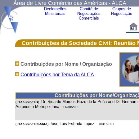
Área de Livre Comércio das Américas - ALCA
Declarações
Comitê de
Grupos de
Ministeriais
Negociações
Negociação
Comerciais
Contribuições da Sociedade Civil:
Reunião M
Contribuições por Nome / Organização
Contribuições por Tema da ALCA
Contribuições por Nome/Organizaç
Dr. Ricardo Marcos Buzo de la Peña and Dr. Germán d
(
FTAA.soc/w/174
)
Autónoma Metropolitana -
11/30/2000
Jose Luis Estrada Lopez -
(
FTAA.soc/w/173/Add.1
)
8/31/2001