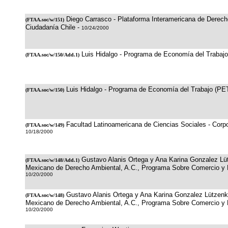
Diego Carrasco - Plataforma Interamericana de Derec
(
FTAA.soc/w/151
)
Ciudadanía Chile -
10/24/2000
Luis Hidalgo - Programa de Economía del Trabaj
(
FTAA.soc/w/150/Add.1
)
Luis Hidalgo - Programa de Economía del Trabajo (PE
(
FTAA.soc/w/150
)
Facultad Latinoamericana de Ciencias Sociales - Corpo
(
FTAA.soc/w/149
)
10/18/2000
Gustavo Alanis Ortega y Ana Karina Gonzalez Lüt
(
FTAA.soc/w/148/Add.1
)
Mexicano de Derecho Ambiental, A.C., Programa Sobre Comercio y 
10/20/2000
Gustavo Alanis Ortega y Ana Karina Gonzalez Lützenki
(
FTAA.soc/w/148
)
Mexicano de Derecho Ambiental, A.C., Programa Sobre Comercio y 
10/20/2000