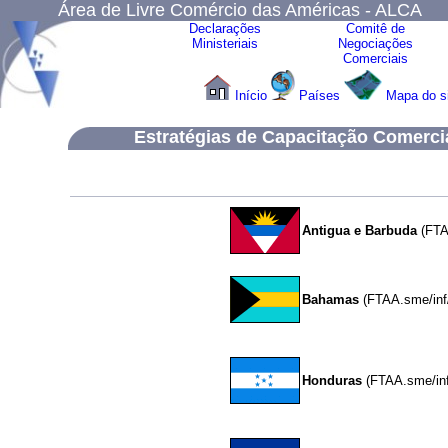
Área de Livre Comércio das Américas - ALCA
Declarações
Comitê de
Ministeriais
Negociações
Comerciais
Início
Países
Mapa do s
Estratégias de Capacitação Comerci
Antigua e Barbuda
(FTAA
Bahamas
(FTAA.sme/inf
Honduras
(FTAA.sme/inf