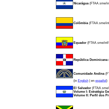
Nicarágua
(FTAA.sme/in
Colômbia
(FTAA.sme/inf
Equador
(FTAA.sme/inf/
República Dominicana
Comunidade Andina
(FT
(in
English
| en
español
)
El Salvador
(FTAA.sme/i
Volume I: Estratégia Ge
Volume II:
Perfil dos Pr