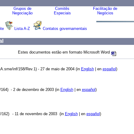
Grupos de
Comitês
Facilitação de
Negociação
Especiais
Negócios
ite
Lista A-Z
Contatos governamentais
al
Estes documentos estão em formato Microsoft Word
.sme/inf/158/Rev.1) - 27 de maio de 2004 (in
English
| en
español
)
/164)
-
2 de dezembro de 2003 (in
English
| en
español
)
/162)
-
11 de novembro de 2003 (in
English
| en
español
)