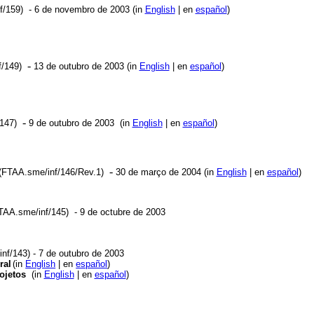
f/159)
- 6 de novembro de 2003 (in
English
| en
español
)
-
/149)
13 de outubro de 2003 (in
English
| en
español
)
-
147)
9 de outubro de 2003 (in
English
| en
español
)
-
(FTAA.sme/inf/146/Rev.1)
30 de março de 2004 (in
English
| en
español
)
AA.sme/inf/145) - 9 de octubre de 2003
nf/143)
- 7 de outubro de 2003
ral
(in
English
| en
español
)
ojetos
(in
English
| en
español
)