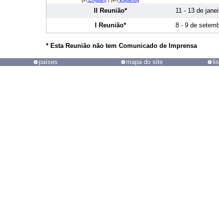
II Reunião*
11 - 13 de jane
I Reunião*
8 - 9 de setem
*
Esta Reunião não tem Comunicado de Imprensa
países
mapa do site
li