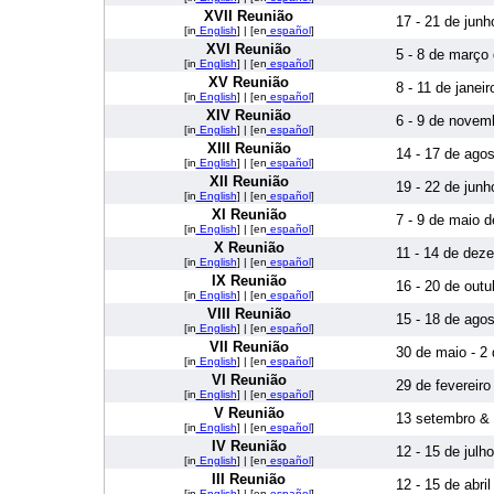
XVII Reunião
17 - 21 de junh
[in
English
] | [en
español
]
XVI Reunião
5 - 8 de março
[in
English
] | [en
español
]
XV Reunião
8 - 11 de janei
[in
English
] | [en
español
]
XIV Reunião
6 - 9 de novem
[in
English
] | [en
español
]
XIII Reunião
14 - 17 de ago
[in
English
] | [en
español
]
XII Reunião
19 - 22 de junh
[in
English
] | [en
español
]
XI Reunião
7 - 9 de maio 
[in
English
] | [en
español
]
X Reunião
11 - 14 de dez
[in
English
] | [en
español
]
IX Reunião
16 - 20 de outu
[in
English
] | [en
español
]
VIII Reunião
15 - 18 de ago
[in
English
] | [en
español
]
VII Reunião
30 de maio - 2
[in
English
] | [en
español
]
VI Reunião
29 de fevereiro
[in
English
] | [en
español
]
V Reunião
13 setembro & 
[in
English
] | [en
español
]
IV Reunião
12 - 15 de julh
[in
English
] | [en
español
]
III Reunião
12 - 15 de abri
[in
English
] | [en
español
]