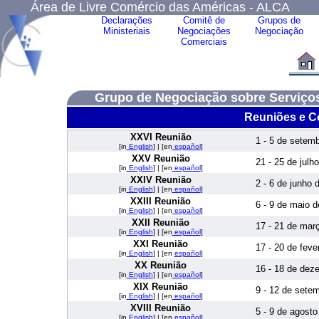
Área de Livre Comércio das Américas - ALCA
Declarações
Comitê de
Grupos de
Ministeriais
Negociações
Negociação
Comerciais
Grupo de Negociação sobre Serviço
Reuniões e C
XXVI Reunião
1 - 5 de setem
[in
English
] | [en
español
]
XXV Reunião
21 - 25 de julh
[in
English
] | [en
español
]
XXIV Reunião
2 - 6 de junho 
[in
English
] | [en
español
]
XXIII Reunião
6 - 9 de maio 
[in
English
] | [en
español
]
XXII Reunião
17 - 21 de mar
[in
English
] | [en
español
]
XXI Reunião
17 - 20 de feve
[in
English
] | [en
español
]
XX Reunião
16 - 18 de dez
[in
English
] | [en
español
]
XIX Reunião
9 - 12 de sete
[in
English
] | [en
español
]
XVIII Reunião
5 - 9 de agosto
[in
English
] | [en
español
]