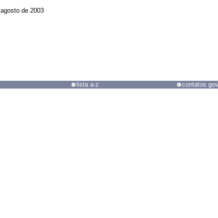
 agosto de 2003
lista a-z
contatos go