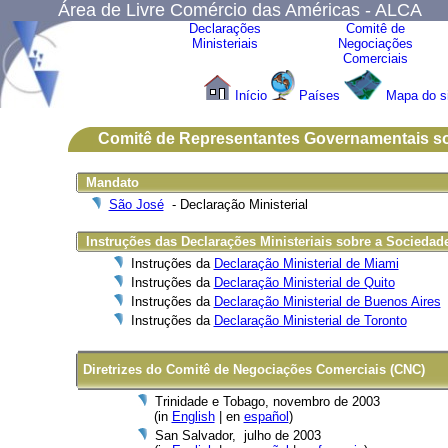
Área de Livre Comércio das Américas - ALCA
Declarações
Comitê de
Ministeriais
Negociações
Comerciais
Início
Países
Mapa do s
Comitê de Representantes Governamentais sob
Mandato
São José
- Declaração Ministerial
Instruções das Declarações Ministeriais sobre a Sociedade
Instruções da
Declaração Ministerial de Miami
Instruções da
Declaração Ministerial de Quito
Instruções da
Declaração Ministerial de Buenos Aires
Instruções da
Declaração Ministerial de Toronto
Diretrizes do Comitê de Negociações Comerciais (CNC)
Trinidade e Tobago, novembro de 2003
(in
English
| en
español
)
San Salvador, julho de 2003