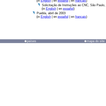
(in
English
| en
español
| en
français
)
Solicitação de Instruções ao CNC, São Paulo,
(in
English
| en
español
)
Puebla, abril de 2003
(in
English
| en
español
| en
français
)
países
mapa do site