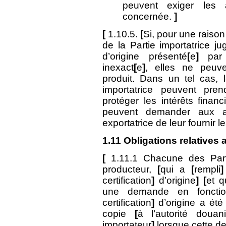
peuvent exiger les 
concernée.
]
[
1.10.5.
[
Si, pour une raison
de la Partie importatrice j
d’origine présenté
[
e
]
par l
inexact
[
e
]
, elles ne peuve
produit. Dans un tel cas, 
importatrice peuvent pre
protéger les intérêts financ
peuvent demander aux au
exportatrice de leur fournir
1.11
Obligations relatives 
[
1.11.1 Chacune des Parti
producteur,
[
qui a
[
rempli
]
certification
]
d’origine
] [
et q
une demande en foncti
certification
]
d’origine a été
copie
[
à l’autorité douan
importateur
]
lorsque cette de