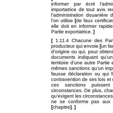
informer par écrit l’adm
importatrice de tout avis re
l’administration douanière 
l’on utilise
[
de faux certificat
elle doit en informer rapid
Partie exportatrice.
]
[
1.11.4 Chacune des Parti
producteur qui envoie
[
un fau
d’origine ou qui, pour obtenir
documents indiquant qu’un 
territoire d’une autre Partie
mêmes sanctions qu’un import
fausse déclaration ou qui 
contravention de ses lois e
ces sanctions puissen
circonstances. De plus, cha
qu’exigent les circonstances
ne se conforme pas aux e
[
chapitre
]
.
]