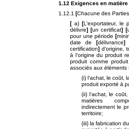
1.12
Exigences en matière 
1.12.1
[
Chacune des Parties 
[
a)
[
L’exportateur, le
délivre
]
[
un certificat
] [
pour une période
[
mini
date de
[
délivrance
]
certification
]
d’origine, 
à l’origine du produit r
produit comme produit
associés aux éléments 
(i) l’achat, le coût,
produit exporté à par
(ii) l’achat, le coû
matières comp
indirectement le pr
territoire;
(iii) la fabrication