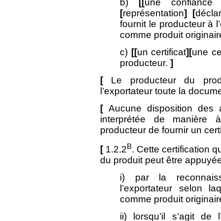
b)
[[
une confiance 
[
représentation
]
[
décla
fournit le producteur à l
comme produit originair
c)
[[
un certificat
][
une cer
producteur.
]
[
Le producteur du produ
l’exportateur toute la docu
[
Aucune disposition des a
interprétée de manière 
producteur de fournir un cert
B
[
1.2.2
. Cette certification 
du produit peut être appuyée
i) par la reconnai
l’exportateur selon la
comme produit originair
ii) lorsqu’il s’agit de