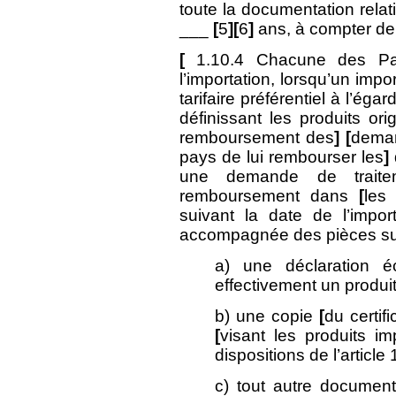
toute la documentation relat
___
[
5
][
6
]
ans, à compter de 
[
1.10.4 Chacune des Pa
l’importation, lorsqu’un imp
tarifaire préférentiel à l’éga
définissant les produits ori
remboursement des
]
[
dema
pays de lui rembourser les
]
une demande de traitem
remboursement dans
[
les
suivant la date de l’impo
accompagnée des pièces su
a) une déclaration éc
effectivement un produit
b) une copie
[
du certifi
[
visant les produits i
dispositions de l’article 
c) tout autre document 