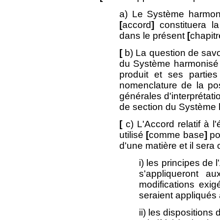
a) Le Système harmo
[
accord
]
constituera la
dans le présent
[
chapitr
[
b) La question de savo
du Système harmonisé 
produit et ses partie
nomenclature de la pos
générales d'interprétat
de section du Système
[
c) L'Accord relatif à 
utilisé
[
comme base
]
pou
d'une matière et il sera
i) les principes de 
s'appliqueront au
modifications exig
seraient appliqués 
ii) les dispositions