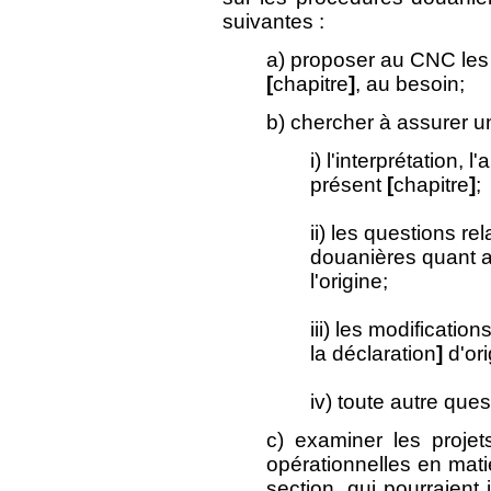
suivantes :
a) proposer au CNC les 
[
chapitre
]
, au besoin;
b) chercher à assurer u
i) l'interprétation, l
présent
[
chapitre
]
;
ii) les questions rel
douanières quant a
l'origine;
iii) les modificatio
la déclaration
]
d'or
iv) toute autre que
c) examiner les projet
opérationnelles en mati
section, qui pourraient