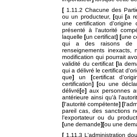
[
1.11.2 Chacune des Partie
ou un producteur,
[
qui
[
a r
une certification d’origin
présenté à l’autorité com
laquelle
[
un certificat
] [
une ce
qui a des raisons de 
renseignements inexacts, no
modification qui pourrait avo
validité du certificat
[
la dem
qui a délivré le certificat d’o
que
]
un
[
certificat d’ori
certification
] [
ou une déclar
délivré
[
e
]
aux personnes auxq
antérieure ainsi qu’à l’autor
[
l’autorité compétente
] [
l’ad
pareil cas, des sanctions n
l’exportateur ou du produ
[
une demande
][
ou une dem
[
1.11.3 L’administration do