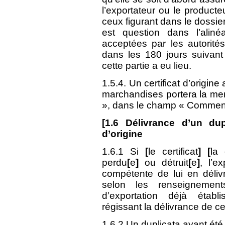
l’exportateur ou le produc
ceux figurant dans le dossier
est question dans l’aliné
acceptées par les autorités
dans les 180 jours suivant 
cette partie a eu lieu.
1.5.4. Un certificat d’origine
marchandises portera la
», dans le champ « Commen
[
1.6
Délivrance d’un duplic
d’origine
1.6.1 Si
[
le certificat
]
[
la 
perdu
[
e
]
ou détruit
[
e
]
, l’e
compétente de lui en délivr
selon les renseignemen
d’exportation déjà établ
régissant la délivrance de cer
1.6.2 Un duplicata ayant été