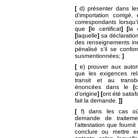
[
d) présenter dans le
d’importation corrigé
correspondants lorsqu’
que
[
le certificat
] [
la 
[
laquelle
]
sa déclaration
des renseignements ine
pénalisé s’il se confo
susmentionnées;
]
[
e) prouver aux autor
que les exigences rela
transit et au tran
énoncées dans le
[
c
d’origine
]
[
ont été satisf
fait la demande.
]]
[
f) dans les cas o
demande de traitemen
l’attestation que fourni
conclure ou mettre e