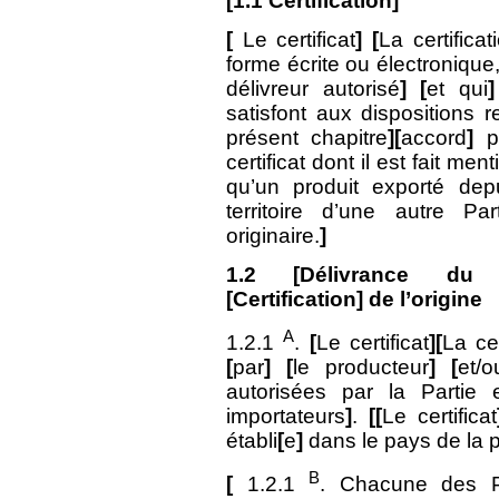
[
1.1
Certification]
[
Le certificat
]
[
La certificat
forme écrite ou électronique
délivreur autorisé
]
[
et qui
]
satisfont aux dispositions 
présent chapitre
][
accord
]
p
certificat dont il est fait me
qu’un produit exporté depu
territoire d’une autre P
originaire.
]
1.2
[Délivrance du Cert
[Certification] de l’origine
A
1.2.1
.
[
Le certificat
][
La cer
[
par
]
[
le producteur
]
[
et/o
autorisées par la Partie e
importateurs
]
.
[[
Le certificat
établi
[
e
]
dans le pays de la p
B
[
1.2.1
. Chacune des Pa