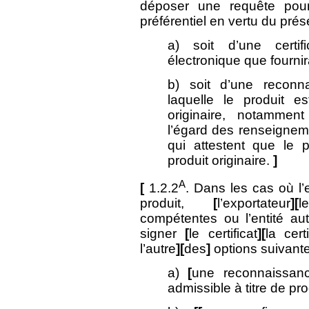
déposer une requête pour l
préférentiel en vertu du pré
a) soit d’une certi
électronique que fournir
b) soit d’une reconna
laquelle le produit e
originaire, notammen
l’égard des renseigneme
qui attestent que le p
produit originaire.
]
A
[
1.2.2
. Dans les cas où l’
produit,
[
l’exportateur
][
l
compétentes ou l’entité aut
signer
[
le certificat
][
la certi
l’autre
][
des
]
options suivante
a)
[
une reconnaissanc
admissible à titre de pro