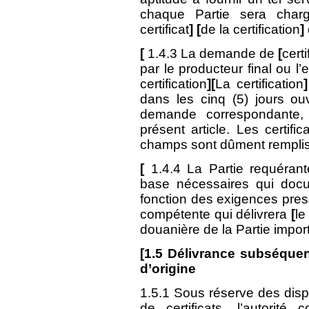
chaque Partie sera charg
certificat
] [
de la certification
]
[
1.4.3 La demande de
[
certi
par le producteur final ou l
certification
][
La certification
]
dans les cinq (5) jours ou
demande correspondante,
présent article. Les certifi
champs sont dûment rempli
[
1.4.4 La Partie requéran
base nécessaires qui docu
fonction des exigences prescr
compétente qui délivrera
[
le
douanière de la Partie impor
[
1.5
Délivrance subséquente 
d’origine
1.5.1 Sous réserve des disp
de certificats, l’autorit