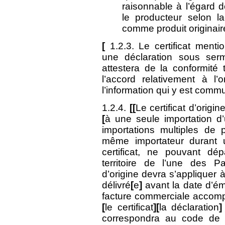
raisonnable à l’égard de
le producteur selon la
comme produit originair
[
1.2.3. Le certificat ment
une déclaration sous serm
attestera de la conformité 
l’accord relativement à l’
l’information qui y est com
1.2.4.
[[
Le certificat d’origin
[
à une seule importation d’
importations multiples de 
même importateur durant u
certificat, ne pouvant d
territoire de l’une des Par
d’origine devra s’appliquer 
délivré
[
e
]
avant la date d’ém
facture commerciale accom
[
le certificat
][
la déclaration
]
correspondra au code de l