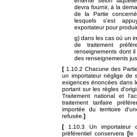
entente selon laquell
devra fournir, à la dem
de la Partie concern
lesquels s’est appu
exportateur pour produire
g) dans les cas où un 
de traitement préfé
renseignements dont il
des renseignements justi
[
1.10.2 Chacune des Part
un importateur néglige de 
exigences énoncées dans l
portant sur les règles d’ori
Traitement national et l
traitement tarifaire préfé
importée du territoire d’un
refusée.
]
[
1.10.3 Un importateur q
préférentiel conservera
[
le 