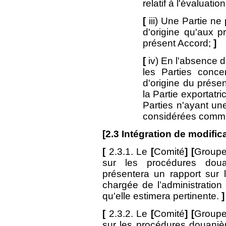
relatif à l'évaluati
[
iii) Une Partie n
d'origine qu'aux p
présent Accord;
]
[
iv) En l'absence 
les Parties conce
d'origine du prése
la Partie exportatric
Parties n'ayant un
considérées comme
[
2.3
Intégration de modific
[
2.3.1. Le
[
Comité
]
[
Groupe 
sur les procédures douan
présentera un rapport sur l
chargée de l’administration 
qu'elle estimera pertinente.
]
[
2.3.2. Le
[
Comité
]
[
Groupe 
sur les procédures douaniè