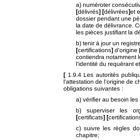
a) numéroter consécuti
[
délivrés
]
[
délivrées
]
et 
dossier pendant une pér
la date de délivrance. 
les pièces justifiant la d
b) tenir à jour un regis
[
certifications
]
d’origine
contiendra notamment le
l’identité du requérant e
[
1.9.4 Les autorités publ
l’attestation de l’origine de 
obligations suivantes :
a) vérifier au besoin le
b) superviser les or
[
certificats
] [
certification
c) suivre les règles do
chapitre;