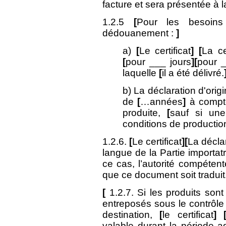
facture et sera présentée 
1.2.5
[
Pour les besoin
dédouanement :
]
a)
[
Le certificat
]
[
La ce
[
pour ___ jours
][
pour 
laquelle
[
il a été délivré.
b) La déclaration d'ori
de
[
…années
]
à compte
produite,
[
sauf si une
conditions de productio
1.2.6.
[
Le certificat
][
La décla
langue de la Partie importatr
ce cas, l’autorité compétent
que ce document soit traduit
[
1.2.7. Si les produits so
entreposés sous le contrôle 
destination,
[
le certificat
]
valable durant la période add