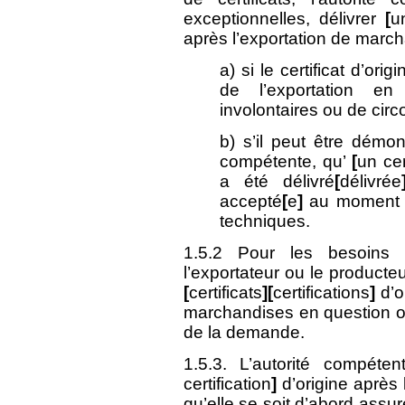
exceptionnelles, délivrer
[
u
après l’exportation de march
a) si le certificat d’or
de l’exportation en 
involontaires ou de circ
b) s’il peut être démont
compétente, qu’
[
un cer
a été délivré
[
délivrée
accepté
[
e
]
au moment de
techniques.
1.5.2 Pour les besoins d
l’exportateur ou le product
[
certificats
][
certifications
]
d’or
marchandises en question on
de la demande.
1.5.3. L’autorité compéte
certification
]
d’origine après
qu’elle se soit d’abord assu