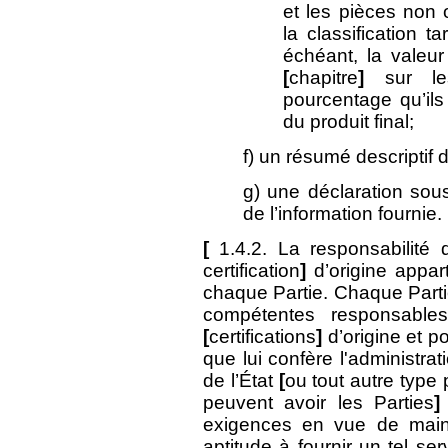
et les pièces non o
la classification t
échéant, la valeur
[
chapitre
]
sur le
pourcentage qu’ils
du produit final;
f) un résumé descriptif
g) une déclaration sous
de l’information fournie.
[
1.4.2. La responsabilité
certification
]
d’origine appar
chaque Partie. Chaque Parti
compétentes responsabl
[
certifications
]
d’origine et p
que lui confère l'administrat
de l’État
[
ou tout autre type 
peuvent avoir les Parties
exigences en vue de mainte
aptitude à fournir un tel ser