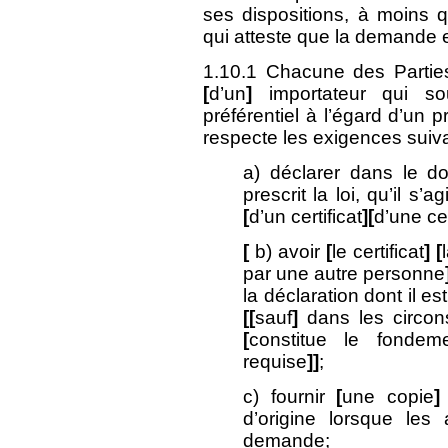
ses dispositions, à moins 
qui atteste que la demande e
1.10.1 Chacune des Parti
[
d’un
]
importateur qui s
préférentiel à l’égard d’un p
respecte les exigences suiv
a) déclarer dans le d
prescrit la loi, qu’il s’a
[
d’un certificat
][
d’une cer
[
b) avoir
[
le certificat
] [
par une autre personne
la déclaration dont il es
[[
sauf
]
dans les circons
[
constitue le fondem
requise
]]
;
c) fournir
[
une copie
]
d’origine lorsque les
demande;