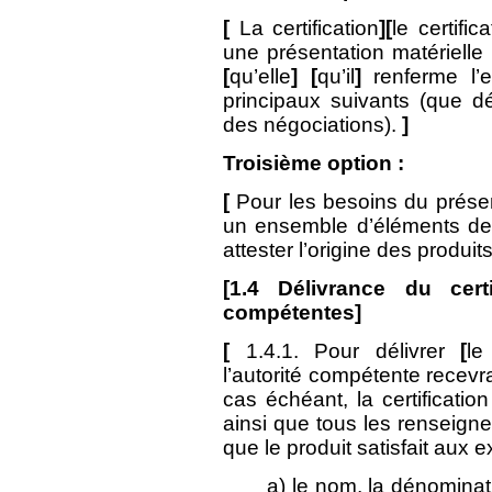
[
La certification
][
le certifica
une présentation matérielle 
[
qu’elle
] [
qu’il
]
renferme l’
principaux suivants (que d
des négociations).
]
Troisième option :
[
Pour les besoins du prés
un ensemble d’éléments de
attester l’origine des produit
[
1.4
Délivrance du certif
compétentes]
[
1.4.1. Pour délivrer
[
le
l’autorité compétente recev
cas échéant, la certification
ainsi que tous les renseig
que le produit satisfait aux 
a) le nom, la dénomina