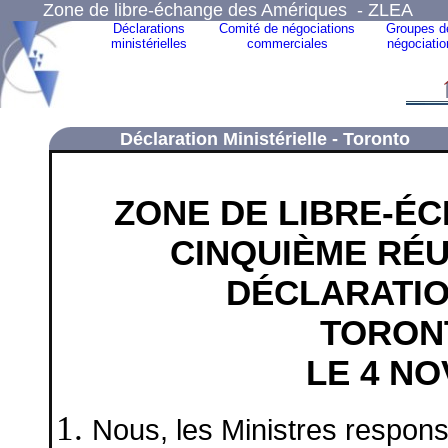
Zone de libre-échange des Amériques - ZLEA
Déclarations
Comité de négociations
Groupes d
ministérielles
commerciales
négociatio
Déclaration Ministérielle - Toronto
ZONE DE LIBRE-É
CINQUIÈME RÉU
DÉCLARATIO
TORON
LE 4 N
Nous, les Ministres respo