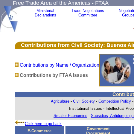
Free Trade Area of the Americas - FTAA
Ministerial
Trade Negotiations
Negotiat
Declarations
Committee
Group
Contributions
from Civil Society: Buenos Air
Contributions by Name / Organization
Contributions by FTAA Issues
Contribu
Agriculture
-
Civil Society
-
Competition Policy
Institutional Issues - Intellectual Pro
Smaller Economies
-
Subsidies, Antidumping a
Click here to go back
Government
E-Commerce
Procurement