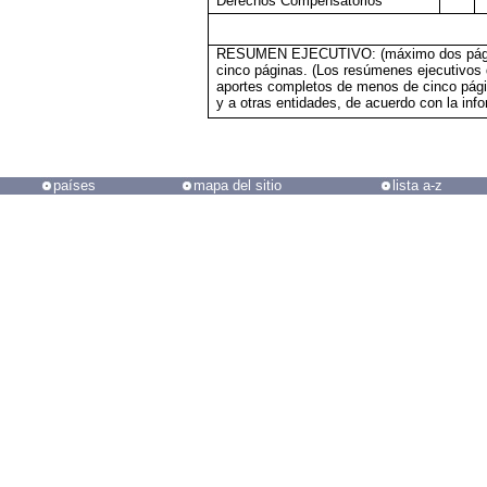
Derechos Compensatorios
RESUMEN EJECUTIVO: (máximo dos páginas
cinco páginas. (Los resúmenes ejecutivos 
aportes completos de menos de cinco pági
y a otras entidades, de acuerdo con la info
países
mapa del sitio
lista a-z