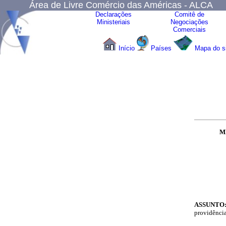
Área de Livre Comércio das Américas - ALCA
Declarações
Comitê de
Ministeriais
Negociações
Comerciais
Início
Países
Mapa do s
M
ASSUNTO
providência