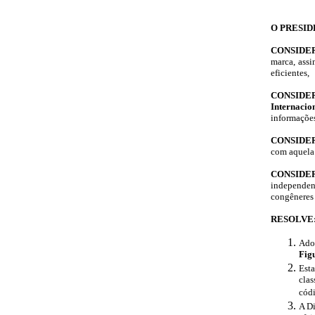
O PRESID
CONSIDE
marca, ass
eficientes,
CONSID
Internaci
informaçõe
CONSIDE
com aquela 
CONSIDE
independen
congêneres 
RESOLVE
Adot
Fig
Esta
clas
códi
A Di