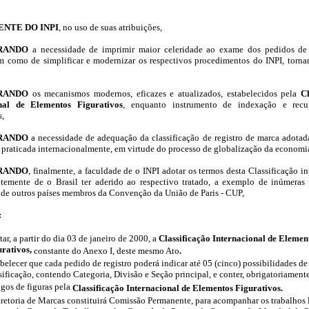
ENTE DO INPI
, no uso de suas atribuições,
RANDO
a necessidade de imprimir maior celeridade ao exame dos pedidos de 
im como de simplificar e modernizar os respectivos procedimentos do INPI, torna
ERANDO
os mecanismos modernos, eficazes e atualizados, estabelecidos pela
Cl
onal de Elementos Figurativos
, enquanto instrumento de indexação e recu
s,
RANDO
a necessidade de adequação da classificação de registro de marca adotad
praticada internacionalmente, em virtude do processo de globalização da economia
RANDO
, finalmente, a faculdade de o INPI adotar os termos desta Classificação in
temente de o Brasil ter aderido ao respectivo tratado, a exemplo de inúmeras i
de outros países membros da Convenção da União de Paris - CUP,
:
ar, a partir do dia 03 de janeiro de 2000, a
Classificação Internacional de Elemen
urativos,
constante do Anexo I, deste mesmo Ato
.
belecer que cada pedido de registro poderá indicar até 05 (cinco) possibilidades de
sificação, contendo Categoria, Divisão e Seção principal, e conter, obrigatoriamente
gos de figuras pela
Classificação Internacional de Elementos Figurativos.
retoria de Marcas constituirá Comissão Permanente, para acompanhar os trabalhos 