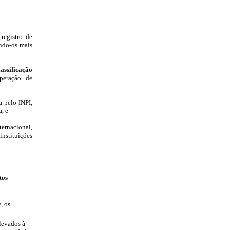
registro de
ndo-os mais
assificação
peração de
a pelo INPI,
, e
ternacional,
nstituições
tos
, os
levados à