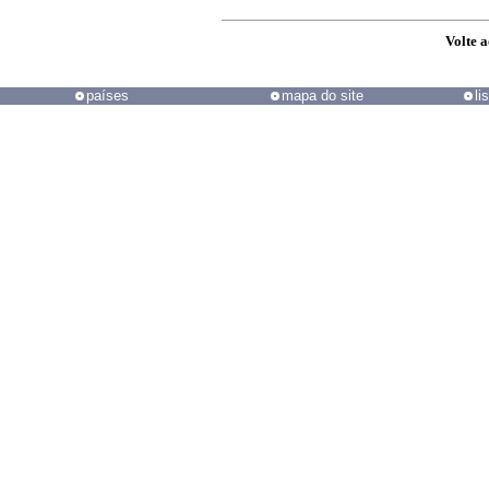
Volte 
países
mapa do site
li