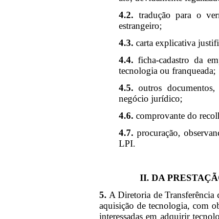
4.2.
tradução para o ver
estrangeiro;
4.3.
carta explicativa justi
4.4.
ficha-cadastro da emp
tecnologia ou franqueada;
4.5.
outros documentos, a 
negócio jurídico;
4.6.
comprovante do recolh
4.7.
procuração, observand
LPI.
II. DA PRESTAÇ
5.
A Diretoria de Transferência 
aquisição de tecnologia, com obj
interessadas em adquirir tecnol