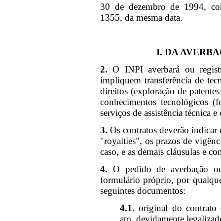
30 de dezembro de 1994, com
1355, da mesma data.
I. DA AVERB
2.
O INPI averbará ou registr
impliquem transferência de tec
direitos (exploração de patente
conhecimentos tecnológicos (f
serviços de assistência técnica e 
3.
Os contratos deverão indicar 
"royalties", os prazos de vigên
caso, e as demais cláusulas e co
4.
O pedido de averbação ou 
formulário próprio, por qualque
seguintes documentos:
4.1.
original do contrato 
ato, devidamente legalizad