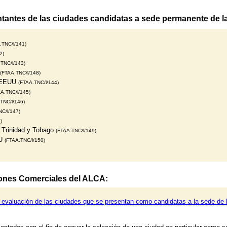
ntantes de las ciudades candidatas a sede permanente de l
.TNC/l/141)
2)
TNC/l/143)
(FTAA.TNC/l/148)
, EEUU
(FTAA.TNC/l/144)
A.TNC/l/145)
TNC/l/146)
C/l/147)
)
e Trinidad y Tobago
(FTAA.TNC/l/149)
UU
(FTAA.TNC/l/150)
ones Comerciales del ALCA:
 evaluación de las ciudades que se presentan como candidatas a la sede de 