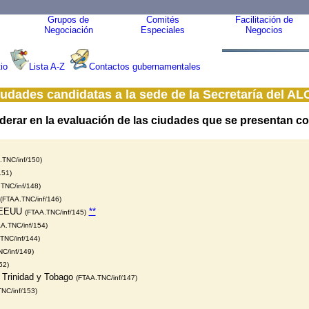
Grupos de
Comités
Facilitación de
Negociación
Especiales
Negocios
io
Lista A-Z
Contactos gubernamentales
udades candidatas a la sede de la Secretaría del A
erar en la evaluación de las ciudades que se presentan com
.TNC/inf/
150
)
151
)
TNC/inf/148)
(FTAA.TNC/inf/146)
, EEUU
**
(FTAA.TNC/inf/
145
)
A.TNC/inf/154)
TNC/inf/144)
C/inf/
149
)
52)
e Trinidad y Tobago
(FTAA.TNC/inf/
147
)
NC/inf/153)