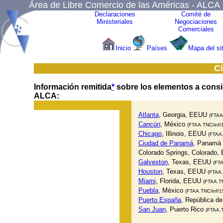
Área de Libre Comercio de las Américas - ALCA
Declaraciones
Comité de
Ministeriales
Negociaciones
Comerciales
Inicio
Países
Mapa del sit
Ci
Información remitida
*
sobre los elementos a consid
ALCA:
Atlanta
, Georgia, EEUU
(FTAA
Cancún
, México
(FTAA.TNC/inf/
Chicago
, Illinois, EEUU
(FTAA.
Ciudad de Panamá
, Panamá
Colorado Springs, Colorado
Galveston
, Texas, EEUU
(FTA
Houston
, Texas, EEUU
(FTAA.
Miami
, Florida, EEUU
(FTAA.TN
Puebla
, México
(FTAA.TNC/inf/1
Puerto España
, República d
San Juan
, Puerto Rico
(FTAA.T