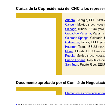
Cartas de la Copresidencia del CNC a los represe
Atlanta
, Georgia, EEUU
(FTAA
Cancún
, México
(FTAA.TNC/l/14
Chicago
, Illinois, EEUU
(FTAA.
Ciudad de Panamá
, Panamá
Colorado Springs
, Colorado
Galveston,
Texas, EEUU
(FTA
Houston
, Texas, EEUU
(FTAA.
Miami
, Florida, EEUU
(FTAA.TN
Puebla
, México
(FTAA.TNC/l/142
Puerto España
, República d
San Juan
, Puerto Rico, EE
Documento aprobado por el Comité de Negociaci
Elementos a considerar en la