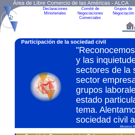
Área de Libre Comercio de las Américas - ALCA
Declaraciones
Comité de
Grupos de
Ministeriales
Negociaciones
Negociación
Comerciales
Participación de la sociedad civil
"Reconocemos y
y las inquietud
sectores de la 
sector empresar
grupos laboral
estado particul
tema. Alentamos
sociedad civil 
Ministros 