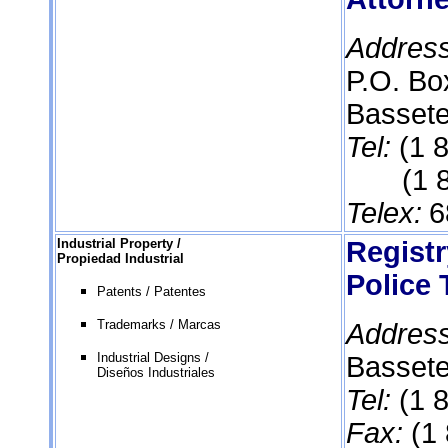
Addres
P.O. Bo
Bassete
Tel:
(1 
(1 86
Telex:
6
Industrial Property /
Registr
Propiedad Industrial
Police
Patents / Patentes
Trademarks / Marcas
Addres
Industrial Designs /
Bassete
Diseños Industriales
Tel:
(1 
Fax:
(1