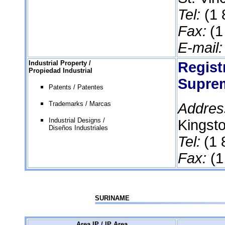
Tel:
(1
Fax:
(1
E-mail:
Industrial Property /
Registr
Propiedad Industrial
Supre
Patents / Patentes
Trademarks / Marcas
Addres
Industrial Designs /
Kingsto
Diseños Industriales
Tel:
(1 
Fax:
(1
SURINAME
Area IP / IP Area