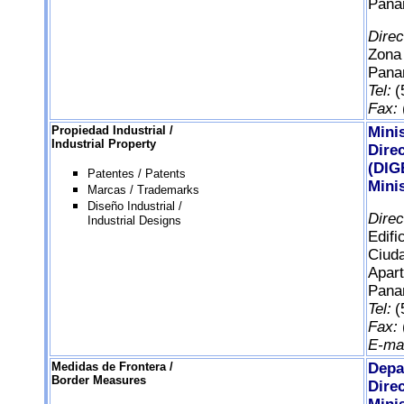
Pan
Direc
Zona
Pana
Tel:
(
Fax:
Propiedad Industrial /
Mini
Industrial Property
Dire
(DIG
Patentes / Patents
Mini
Marcas / Trademarks
Diseño Industrial /
Dire
Industrial Designs
Edifi
Ciud
Apart
Pana
Tel:
(
Fax:
E-mai
Medidas de Frontera /
Depa
Border Measures
Dire