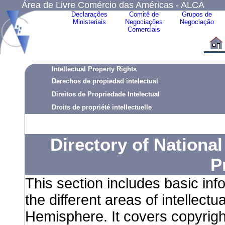
Área de Livre Comércio das Américas - ALCA
Declarações
Comitê de
Grupos de
Ministeriais
Negociações
Negociação
Comerciais
Intellectual Property Rights
Derechos de propiedad intelectual
Direitos de Propriedade Intelectual
Droits de propriété intellectuelle
Directory of National
P
This section includes basic inf
the different areas of intellect
Hemisphere. It covers copyright,