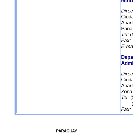
Mini
Dire
Ciud
Apart
Pana
Tel:
(
Fax:
E-mai
Depa
Admi
Dire
Ciud
Apart
Zona 
Tel
: 
(507
Fax:
PARAGUAY