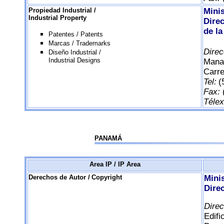
Propiedad Industrial /
Mini
Industrial Property
Direc
de la
Patentes / Patents
Marcas / Trademarks
Direc
Diseño Industrial /
Industrial Designs
Mana
Carre
Tel:
(
Fax:
Téle
PANAMÁ
Area IP / IP Area
Derechos de Autor /
Copyright
Mini
Dire
Dire
Edifi