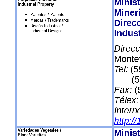
Minist
Industrial Property
Miner
Patentes / Patents
Marcas / Trademarks
Direc
Diseño Industrial /
Indust
Industrial Designs
Direcc
Monte
Tel:
(5
(598
Fax:
(
Télex
Inter
http:/
Variedades Vegetales /
Minist
Plant Varieties