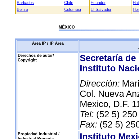
Barbados
Chile
Ecuador
Haï
Belize
Colombia
El Salvador
Ho
MÉXICO
Area IP / IP Area
Derechos de autor/
Secretaría de
Copyright
Instituto Nac
Dirección:
Mar
Col. Nueva An
Mexico, D.F. 
Tel:
(52 5) 250
Fax:
(52 5) 25
Propiedad Industrial /
Instituto Mex
Industrial Property