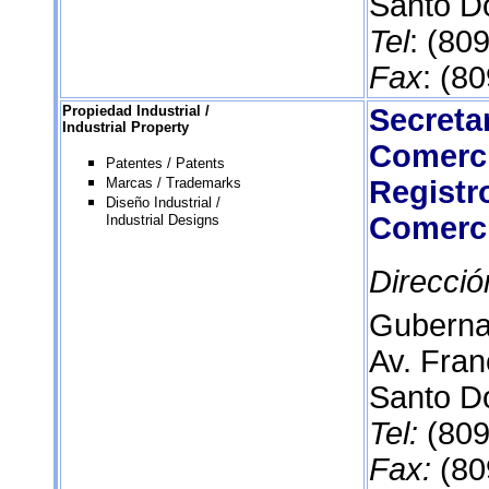
Santo D
Tel
: (80
Fax
: (8
Propiedad Industrial /
Secreta
Industrial Property
Comerc
Patentes / Patents
Marcas / Trademarks
Registro
Diseño Industrial /
Comerc
Industrial Designs
Direcció
Guberna
Av. Fran
Santo D
Tel:
(809
Fax:
(80