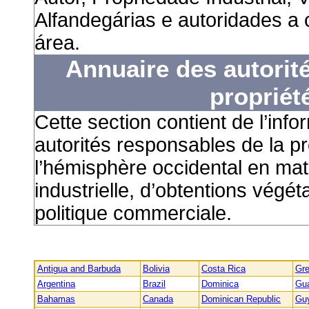
Alfandegárias
e autoridades a 
área.
Annuaire des autorité
propriété
Cette section contient de l’info
autorités responsables de la pro
l’hémisphère occidental en mati
industrielle, d’obtentions végé
politique commerciale.
Antigua and Barbuda
Bolivia
Costa Rica
Gr
Argentina
Brazil
Dominica
Gu
Bahamas
Canada
Dominican Republic
Gu