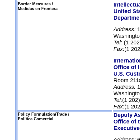
Border Measures /
Intellect
Medidas en Frontera
United St
Departmen
Address:
1
Washingt
Tel:
(1 202
Fax:
(1 20
Internati
Office of 
U.S. Cust
Room 211
Address:
1
Washingt
Tel:
(1 202
Fax:
(1 20
Policy Formulation/Trade /
Deputy As
Política Comercial
Office of
Executive
Address:
6