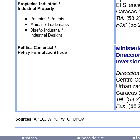
Propiedad Industrial /
El Silenci
Industrial Property
Caracas 
Tel:
(58 2
Patentes / Patents
Fax:
(58 
Marcas / Trademarks
Diseño Industrial /
Industrial Designs
Política Comercial /
Minister
Policy Formulation/Trade
Dirección
Inversio
Dirección
Centro C
Urbanizac
Caracas 
Tel:
(58 2
Fax:
(58 
Sources:
APEC, WIPO, WTO, UPOV
países
mapa do site
li