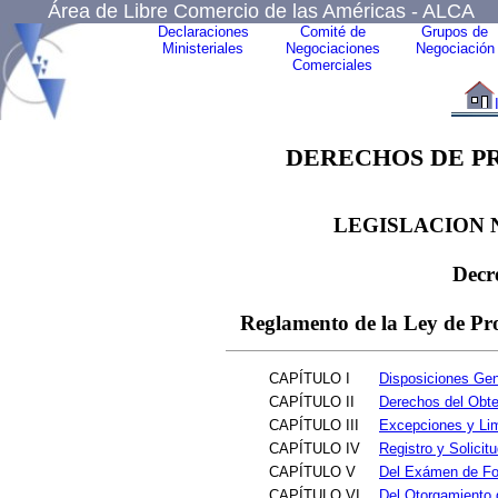
Área de Libre Comercio de las Américas - ALCA
Declaraciones
Comité de
Grupos de
Ministeriales
Negociaciones
Negociación
Comerciales
DERECHOS DE P
LEGISLACION 
Decr
Reglamento de la Ley de Pro
CAPÍTULO I
Disposiciones Gen
CAPÍTULO II
Derechos del Obte
CAPÍTULO III
Excepciones y Lim
CAPÍTULO IV
Registro y Solicit
CAPÍTULO V
Del Exámen de Fo
CAPÍTULO VI
Del Otorgamiento d