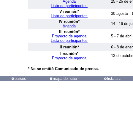
Agenda
25 - 26 de e
Lista de participantes
V reunión*
30 agosto - 
Lista de participantes
IV reunión*
14 - 16 de j
Agenda
III reunión*
Proyecto de agenda
5 - 7 de abri
Lista de participantes
II reunión*
6 - 8 de ene
I reunión*
13 de octubr
Proyecto de agenda
* No se emitió Comunicado de prensa.
países
mapa del sitio
lista a-z