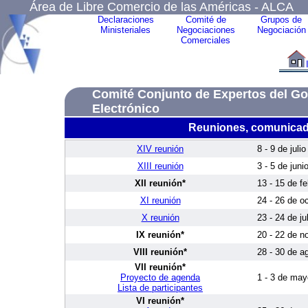
Área de Libre Comercio de las Américas - ALCA
Declaraciones
Comité de
Grupos de
Ministeriales
Negociaciones
Negociación
Comerciales
Comité Conjunto de Expertos del Go
Electrónico
Reuniones, comunicad
XIV reunión
8 - 9 de juli
XIII reunión
3 - 5 de juni
XII reunión*
13 - 15 de f
XI reunión
24 - 26 de o
X reunión
23 - 24 de ju
IX reunión*
20 - 22 de n
VIII reunión*
28 - 30 de a
VII reunión*
Proyecto de agenda
1 - 3 de may
Lista de participantes
VI reunión*