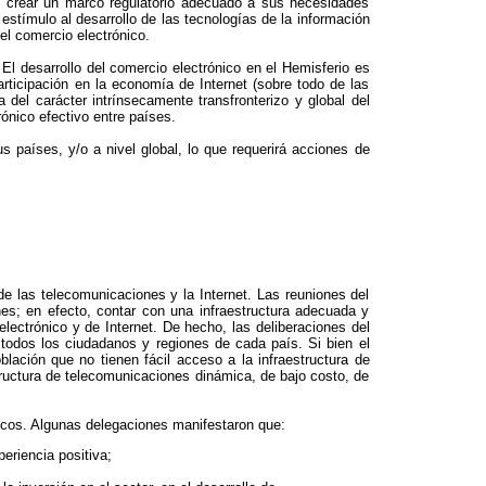
do crear un marco regulatorio adecuado a sus necesidades
 estímulo al desarrollo de las tecnologías de la información
el comercio electrónico.
El desarrollo del comercio electrónico en el Hemisferio es
articipación en la economía de Internet (sobre todo de las
 del carácter intrínsecamente transfronterizo y global del
ónico efectivo entre países.
 países, y/o a nivel global, lo que requerirá acciones de
e las telecomunicaciones y la Internet. Las reuniones del
s; en efecto, contar con una infraestructura adecuada y
lectrónico y de Internet. De hecho, las deliberaciones del
a todos los ciudadanos y regiones de cada país. Si bien el
lación que no tienen fácil acceso a la infraestructura de
structura de telecomunicaciones dinámica, de bajo costo, de
micos. Algunas delegaciones manifestaron que:
eriencia positiva;