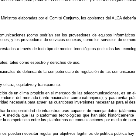
Ministros elaboradas por el Comité Conjunto, los gobiernos del ALCA debería
ecomunicaciones (como podrían ser los proveedores de equipos informático
ones, y los proveedores de servicios conexos, como los servicios de comerci
prestados a través de todo tipo de medios tecnológicos (incluidas las tecnolog
tales; tales como espectro y derechos de uso.
 nacionales de defensa de la competencia o de regulación de las comunicacion
 eficaz, equitativo y transparente.
eación de un clima propicio en el mercado de las telecomunicaciones, es un e
peradores del mercado (tanto nacionales como extranjeros), y para evitar prá
idad necesaria para atraer las cuantiosas inversiones necesarias para el desar
ar la disponibilidad de infraestructuras capaces de manejar datos (alámbrica,
co. A medida que las plataformas tecnológicas que han sido históricamente
er la competencia entre las plataformas de comunicaciones por medio de norm
nos puedan necesitar regular por objetivos legítimos de política publica hay gr