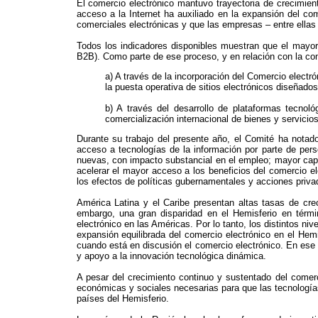
El comercio electrónico mantuvo trayectoria de crecimient
acceso a la Internet ha auxiliado en la expansión del com
comerciales electrónicas y que las empresas – entre ella
Todos los indicadores disponibles muestran que el mayo
B2B). Como parte de ese proceso, y en relación con la com
a) A través de la incorporación del Comercio elect
la puesta operativa de sitios electrónicos diseñados
b) A través del desarrollo de plataformas tecnoló
comercialización internacional de bienes y servicio
Durante su trabajo del presente año, el Comité ha notado
acceso a tecnologías de la información por parte de pers
nuevas, con impacto substancial en el empleo; mayor capa
acelerar el mayor acceso a los beneficios del comercio e
los efectos de políticas gubernamentales y acciones priva
América Latina y el Caribe presentan altas tasas de crec
embargo, una gran disparidad en el Hemisferio en térmi
electrónico en las Américas. Por lo tanto, los distintos ni
expansión equilibrada del comercio electrónico en el Hemis
cuando está en discusión el comercio electrónico. En ese e
y apoyo a la innovación tecnológica dinámica.
A pesar del crecimiento continuo y sustentado del comerc
económicas y sociales necesarias para que las tecnologías
países del Hemisferio.