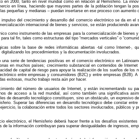
o en 2000, tanto en nivel mundial como en relación al Hemisferio. La innova
ercio en línea, haciendo que mayores partes de la población tengan la posi
s las pequeñas y medianas – puedan insertarse en ese proceso con aumento d
r impulso del crecimiento y desarrollo del comercio electrónico se da en 
ercialización internacional de bienes y servicios, se están produciendo ava
rónico como instrumento de las empresas para la comercialización de bienes y 
 para tal fin, tales como estructuras del tipo “mercados verticales” o “comuni
gicas sobre la base de redes informáticas abiertas -tal como Internet-, q
s digitalizando los procedimientos y la documentación involucrados.
 una serie de tendencias positivas en el comercio electrónico en Latinoam
onas en muchos países; crecimiento substancial en contenidos de Internet 
cidad de capital de riesgo para apoyar la realización de los sueños de los 
lectrónico entre empresas y consumidores (B2C) y entre empresas (B2B). A p
das exitosas, mucho trabajo resta aún por hacer.
imiento del número de usuarios de Internet, y están incrementando su part
nos de acceso a la red mundial, así como también una significativa asim
veles de desarrollo tecnológico constituyen, sino un obstáculo, un expresivo de
ferio. Superar las diferencias en desarrollo tecnológico debe constar entre 
jercicio, la colaboración entre todos los sectores involucrados, públicos y p
io electrónico, el Hemisferio deberá hacer frente a los desafíos existentes
 de la información contribuyan para superar desigualdades de ingresos, emple