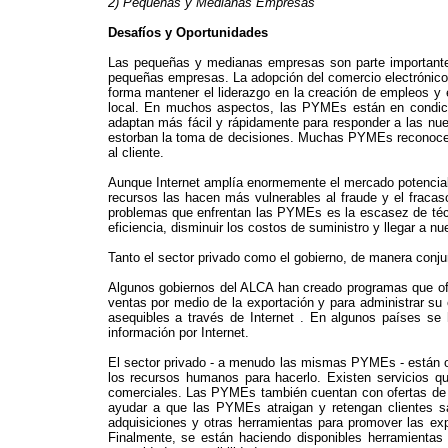
2) Pequeñas y Medianas Empresas
Desafíos y Oportunidades
Las pequeñas y medianas empresas son parte importante d
pequeñas empresas. La adopción del comercio electrónico o
forma mantener el liderazgo en la creación de empleos y 
local. En muchos aspectos, las PYMEs están en condicio
adaptan más fácil y rápidamente para responder a las nue
estorban la toma de decisiones. Muchas PYMEs reconocen q
al cliente.
Aunque Internet amplía enormemente el mercado potencia
recursos las hacen más vulnerables al fraude y el frac
problemas que enfrentan las PYMEs es la escasez de téc
eficiencia, disminuir los costos de suministro y llegar a
Tanto el sector privado como el gobierno, de manera conj
Algunos gobiernos del ALCA han creado programas que ofr
ventas por medio de la exportación y para administrar su
asequibles a través de Internet . En algunos países se
información por Internet.
El sector privado - a menudo las mismas PYMEs - están of
los recursos humanos para hacerlo. Existen servicios qu
comerciales. Las PYMEs también cuentan con ofertas de so
ayudar a que las PYMEs atraigan y retengan clientes sa
adquisiciones y otras herramientas para promover las exp
Finalmente, se están haciendo disponibles herramientas