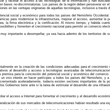
ar y facilitar el acceso a las tecnologías de la información y han busca
 en bases no-discriminatorias. Los países de la región deben perseverar en el
ones en las ventajas originarias de aquellas tecnologías, inclusive a través d
tencial social y económico para todos los países del Hemisferio Occidental. 
ámicas para modernizar la infraestructura, mejorar el acceso, aumentar la p
, la firma electrónica y la certificación. Al mismo tiempo, y habida cuenta
sibiliten y fomenten el crecimiento nacional para permitir un comercio electr
uy importante a desempeñar, ya sea hacia adentro de los territorios de sus
talmente en la creación de las condiciones adecuadas para el crecimiento d
tivos al desarrollo y acceso a tecnologías avanzadas de telecomunicacione
premisa para la concreción del potencial social y económico del comercio e
 un vivo interés en hacer partícipes a todos los países del Hemisferio, y 
crementado aceleradamente, todavía existen sectores importantes de la pob
los Gobiernos tiene ante sí la tarea de estimular el desarrollo de una infrae
iar el acceso a Internet para fomentar el crecimiento y el desarrollo econó
iberalización de sus mercados de telecomunicaciones habían resultado una exp