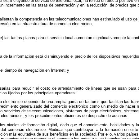
, incluyendo el servicio de telefonía local, ha tenido un efecto positivo en l
 un incremento en las tasas de penetración y en la reducción. de precios que
lientan la competencia en las telecomunicaciones han estimulado el uso de In
rsión en la infraestructura de comercio electrónico;
) las tarifas planas para el servicio local aumentan significativamente la can
 de la información está disminuyendo el precio de los dispositivos requerido
el tiempo de navegación en Internet; y
arias para reducir el costo de arrendamiento de líneas que se usan para c
os fijados por los principales operadores.
o electrónico depende de una amplia gama de factores que facilitan las tr
crecimiento generalizado del comercio electrónico como un medio de hacer n
o servicios de telecomunicaciones, sistemas de pago electrónicos, sistemas
s electrónicos, y los procedimientos eficientes de despacho de aduanas.
 niveles de formación digital, dado que el conocimiento, habilidades y la
del comercio electrónico. Medidas que contribuyan a la formación en este
ción más equitativa de sus beneficios en la sociedad. Por ello, varios países
o mecanismos para promover el acceso a las redes y a las tecnologías relacio