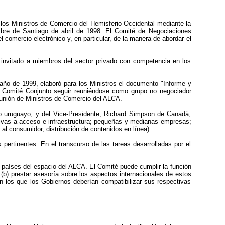
 los Ministros de Comercio del Hemisferio Occidental mediante la
mbre de Santiago de abril de 1998. El Comité de Negociaciones
 comercio electrónico y, en particular, de la manera de abordar el
 invitado a miembros del sector privado con competencia en los
 año de 1999, elaboró para los Ministros el documento "Informe y
al Comité Conjunto seguir reuniéndose como grupo no negociador
eunión de Ministros de Comercio del ALCA.
ado uruguayo, y del Vice-Presidente, Richard Simpson de Canadá,
ativas a acceso e infraestructura; pequeñas y medianas empresas;
 al consumidor, distribución de contenidos en línea).
pertinentes. En el transcurso de las tareas desarrolladas por el
 países del espacio del ALCA. El Comité puede cumplir la función
 (b) prestar asesoría sobre los aspectos internacionales de estos
n los que los Gobiernos deberían compatibilizar sus respectivas