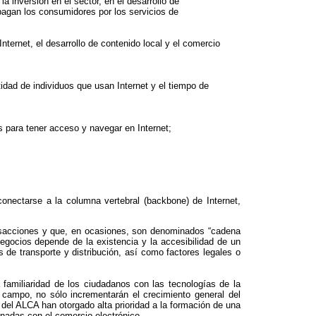
a inversión en el sector, en el desarrollo de
 pagan los consumidores por los servicios de
ternet, el desarrollo de contenido local y el comercio
tidad de individuos que usan Internet y el tiempo de
s para tener acceso y navegar en Internet;
onectarse a la columna vertebral (backbone) de Internet,
ansacciones y que, en ocasiones, son denominados “cadena
egocios depende de la existencia y la accesibilidad de un
 de transporte y distribución, así como factores legales o
 familiaridad de los ciudadanos con las tecnologías de la
 campo, no sólo incrementarán el crecimiento general del
 del ALCA han otorgado alta prioridad a la formación de una
nadas con el comercio electrónico.