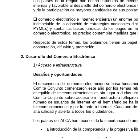
Los países de la Región han hecho esfuerzos de incentiv
internas y favorable al desarrollo del comercio electrónico
y de la participación de mayores cantidades de sus poblaci
El comercio electrónico e Internet encierran un enorme po
indisociable de la adopción de estrategias nacionales din
PYMEs) y sentar las bases jurídicas de los pagos en línea
comercio electrónico, es preciso contemplar medidas que po
Respecto de estos temas, los Gobiernos tienen un papel m
cooperación, difusión y promoción.
2. Desarrollo del Comercio Electrónico
1) Acceso e infraestructura
Desafíos y oportunidades
El crecimiento del comercio electrónico se basa fundamen
Comité Conjunto comenzaron este año por los temas rela
asequible de telecomunicaciones es sin lugar a dudas una 
Comité Conjunto sobre acceso e infraestructura reflejaron
número de usuarios de Internet en el hemisferio se ha in
telecomunicaciones y por lo tanto a Internet. Cada uno de 
alta calidad y abierta a todos los ciudadanos.
Los países del ALCA han reconocido la importancia de ampl
la introducción de la competencia y la progresiva l