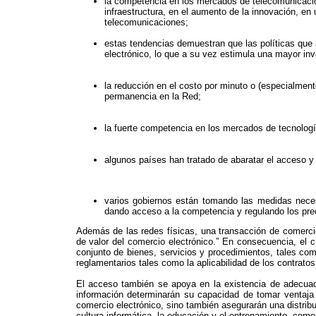
la competencia en los mercados de telecomunicaciones
infraestructura, en el aumento de la innovación, en
telecomunicaciones;
estas tendencias demuestran que las políticas que a
electrónico, lo que a su vez estimula una mayor inve
la reducción en el costo por minuto o (especialmente
permanencia en la Red;
la fuerte competencia en los mercados de tecnología
algunos países han tratado de abaratar el acceso y 
varios gobiernos están tomando las medidas neces
dando acceso a la competencia y regulando los preci
Además de las redes físicas, una transacción de comerci
de valor del comercio electrónico.” En consecuencia, el 
conjunto de bienes, servicios y procedimientos, tales com
reglamentarios tales como la aplicabilidad de los contrato
El acceso también se apoya en la existencia de adecuados
información determinarán su capacidad de tomar ventaja 
comercio electrónico, sino también asegurarán una distribu
cultura informática, la educación y el entrenamiento, com