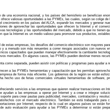
e una economía nacional, y los países del hemisferio se benefician enorme
frece valiosas oportunidades a las PYMEs, las cuales, según se colige de la
el crecimiento en los países del ALCA, expandir los mercados y generar nue
nes de aprovechar las oportunidades que ofrecen la Internet y el comerc
vas tecnologías y las oportunidades del mercado, debido a que no tienen que
ue la Internet es un medio valioso para promover sus productos, establece
l de estas empresas, los desafíos del comercio electrónico son mayores pa
aso y a menudo son más renuentes a correr riesgos asociados con nuevos em
nicos capacitados que puedan manejar efectivamente la cambiante tecnologí
 nuevos mercados. En algunos casos, las PYMEs pueden destinar menos recursos
unta como separada, pueden asistir con políticas y programas para ayudar a 
ecen a las PYMEs herramientas y capacitación que les permitan aprovechar
 empresa de forma más eficiente. Los gobiernos de la región se están esfo
 ha hecho uso de ferias comerciales virtuales herramientas de software, p
reciendo servicios a las empresas que quieren realizar transacciones en Int
e ayudan a las empresas a operar por Internet y a crear e integrar soluc
porte para crear pautas para publicidad, mercadeo, contratación y resoluc
tisfechos con el mercado electrónico. También se está trabajando para cr
ortaciones por Internet; respecto de lo cual en algunos países se están fo
 de auto evaluación para ayudar a las PYMEs a determinar si están prepara