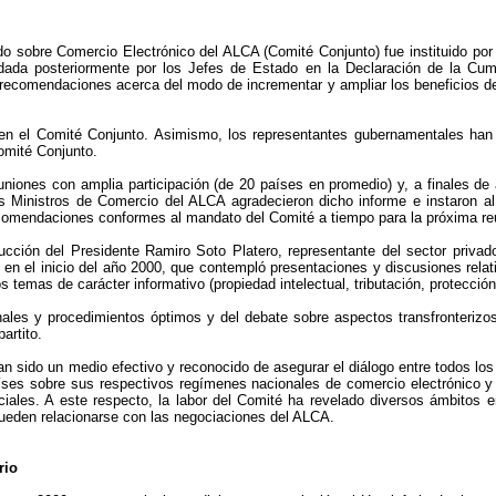
o sobre Comercio Electrónico del ALCA (Comité Conjunto) fue instituido por
dada posteriormente por los Jefes de Estado en la Declaración de la Cu
s recomendaciones acerca del modo de incrementar y ampliar los beneficios del
en el Comité Conjunto. Asimismo, los representantes gubernamentales han
Comité Conjunto.
niones con amplia participación (de 20 países en promedio) y, a finales de
os Ministros de Comercio del ALCA agradecieron dicho informe e instaron 
recomendaciones conformes al mandato del Comité a tiempo para la próxima r
ucción del Presidente Ramiro Soto Platero, representante del sector priv
do en el inicio del año 2000, que contempló presentaciones y discusiones rel
s temas de carácter informativo (propiedad intelectual, tributación, protección
ales y procedimientos óptimos y del debate sobre aspectos transfronterizos 
artito.
n sido un medio efectivo y reconocido de asegurar el diálogo entre todos los
países sobre sus respectivos regímenes nacionales de comercio electrónico y
ales. A este respecto, la labor del Comité ha revelado diversos ámbitos e
 pueden relacionarse con las negociaciones del ALCA.
rio