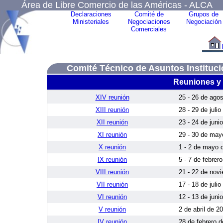
Área de Libre Comercio de las Américas - ALCA
Declaraciones
Comité de
Grupos de
Ministeriales
Negociaciones
Negociación
Comerciales
Comité Técnico de Asuntos Instituci
Reuniones y
XIV reunión
25 - 26 de ago
XIII reunión
28 - 29 de juli
XII reunión
23 - 24 de juni
XI reunión
29 - 30 de may
X reunión
1 - 2 de mayo 
IX reunión
5 - 7 de febrer
VIII reunión
21 - 22 de nov
VII reunión
17 - 18 de juli
VI reunión
12 - 13 de juni
V reunión
2 de abril de 2
IV reunión
28 de febrero 