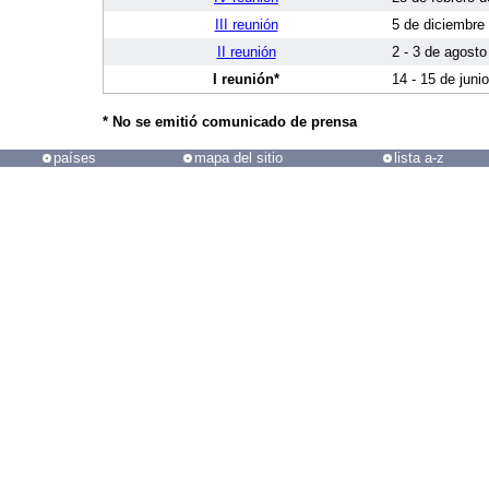
III reunión
5 de diciembre
II reunión
2 - 3 de agosto
I reunión*
14 - 15 de juni
*
No se emitió comunicado de prensa
países
mapa del sitio
lista a-z